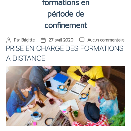
formations en
période de
confinement
sur
Par
Brigitte
27 avril 2020
Aucun commentaire
Auteur
Date
Pri
PRISE EN CHARGE DES FORMATIONS
de
de
en
l’article
l’article
A DISTANCE
cha
des
for
en
pér
de
con