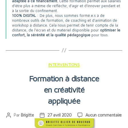
adaptée à ce financement.
Cette formation permet aux salariés
d’être plus à même de réfléchir, d’agir et d’innover pendant et
à la sortie du confinement.
100% DIGITAL
: De plus, nous sommes formé.e.s à de
nombreux outils de formation, de coaching et d’animation de
workshop à distance. Cela nous permet de tenir compte de la
distance, de l’écran et du matériel disponible pour
optimiser le
confort, la sérénité et la qualité pédagogique
pour tous.
Catégories
INTERVENTIONS
Formation à distance
en créativité
appliquée
sur
Par
Brigitte
27 avril 2020
Aucun commentaire
Auteur
Date
For
de
de
à
l’article
l’article