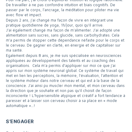
De travailler à ne pas confondre intuition et biais cognitifs. De
passer par le corps, l’ancrage, la méditation pour piloter ma vie
avec flow et impact.
Depuis 2 ans, j’ai changé ma façon de vivre en intégrant une
pratique quotidienne de yoga, 1h/jour, quoi qu’il arrive.
J’ai également changé ma façon de m’alimenter. J’ai adopté une
alimentation sans sucres, sans glucide, sans carbohydrates. Cela
m’a permis de stopper cette dépendance néfaste pour le corps et
le cerveau. De gagner en clarté, en énergie et de capitaliser sur
ma santé.
Egalement depuis 8 ans, je me suis spécialisée en neurosciences
appliquées au développement des talents et au coaching des
organisations. Cela m’a permis d’appliquer sur moi ce que j’ai
appris sur mon système neuronal global. Ce système de travail qui
met en lien les perceptions, la mémoire, l’évaluation, l’attention et
le système moteur dans notre cerveau et qui est à la base de la
conscience. J’ai ainsi pu muscler mon mental, et mon cerveau dans
la direction que je souhaite et non pas qu’il choisit de façon
inconsciente ! L’hypersensible atypique et créatif a fort tendance à
paresser et à laisser son cerveau choisir à sa place en « mode
automatique »…!
S’ENGAGER