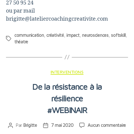
27 50 95 24
ou par mail
brigitte@lateliercoachingcreativite.com
communication
,
créativité
,
impact
,
neurosciences
,
softskill
,
Étiquettes
théatre
Catégories
INTERVENTIONS
De la résistance à la
résilience
#WEBINAIR
sur
Par
Brigitte
7 mai 2020
Aucun commentaire
Auteur
Date
De
de
de