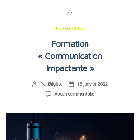
Catégories
FORMATIONS
Formation
« Communication
Impactante »
Par
Brigitte
18 janvier 2022
Auteur
Date
de
de
sur
Aucun commentaire
l’article
l’article
Formation
« Communication
Impactante »