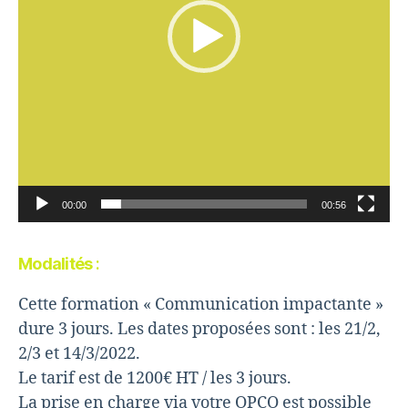
r
v
i
d
é
o
00:00
00:56
Modalités
:
Cette formation « Communication impactante »
dure 3 jours. Les dates proposées sont : les 21/2,
2/3 et 14/3/2022.
Le tarif est de 1200€ HT / les 3 jours.
La prise en charge via votre OPCO est possible