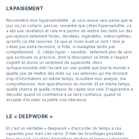
L’APAISEMENT
Reconnaitre mon hypersensibilité : je vous avoue sans peine que le
jour où j’ai compris, perçue, ressentie que j’étais hypersensible, ça
a été une révélation et cela m’a permis de mettre des mots sur des
perceptions tellement fortes, décalées, ingérables, indescriptibles,
qu’enfin j’ai été rassurée. Ce que je vivais avait un nom ! Non je
n’étais pas extra-terrestre, ni folle, ni inadaptée (enfin pas
complètement :-)). J’étais hyper – sensible : tellement plus de sens
que surdouée ou précoce, dont la description se limite à l’aspect
cognitif et donne un sentiment de supériorité. Alors
qu’hypersensible met l’accent sur une qualité que tout le monde a.
Quelle joie de mettre des mots sur ces antennes qui me donnent
trop d’informations en même temps, brouillent mon analyse, ma
compréhension, mon appréhension du monde. Et en même temps,
quelle chance et quelle richesse de capter tout cela. D’apprendre à
décoder quand on commence à se faire confiance, quand on
accepte d’écouter sa petite voix intérieure.
LE « DEEPWORK »
Et c’est un véritable « deepwork » d’accorder du temps à ces
capacités pour bien s’en servir. D’ôter les brouillages possibles.
Pour ma part, j’ai choisi d’équilibrer intuition et logique rationnelle.