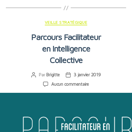
Catégories
VEILLE STRATÉGIQUE
Parcours Facilitateur
en Intelligence
Collective
Par
Brigitte
3 janvier 2019
Auteur
Date
de
de
sur
Aucun commentaire
l’article
l’article
Parcours
Facilitateur
en
Intelligence
Collective