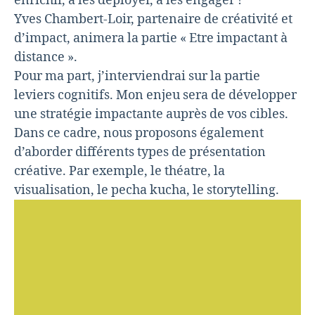
enrichir, à les déployer, à les engager !
Yves Chambert-Loir, partenaire de créativité et
d’impact, animera la partie « Etre impactant à
distance ».
Pour ma part, j’interviendrai sur la partie
leviers cognitifs. Mon enjeu sera de développer
une stratégie impactante auprès de vos cibles.
Dans ce cadre, nous proposons également
d’aborder différents types de présentation
créative. Par exemple, le théatre, la
visualisation, le pecha kucha, le storytelling.
L
e
c
t
e
u