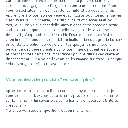
Car le problème, c’est que les autres aussi peuvent utiliser votre
attention pour gagner de l’argent, et vous amener non pas là où
vous le souhaitez mais où il est de leur intérêt de vous amener.
Apprendre à piloter son cerveau et son corps pour designer sa vie,
c’est un travail, un chemin, une discipline quotidienne. Mais pour
moi, le jeu en vaut la chandelle surtout dans notre contexte actuel.
D’abord parce que c’est la plus belle aventure de la vie : se
découvrir, s’apprivoiser et s’enrichir. Ensuite parce que c’est le
chemin de l’autonomie, de la détermination, du courage, du lâcher-
prise, de la création de votre vie. Plus que jamais nous avons
besoin de décideurs créatifs qui pilotent, qui déjouent les écueils
et prennent des décisions impactantes pour le futur avec clarté et
discernement ! Il en va de l’avenir de l’humanité sur terre… rien que
cela… Alors, prêt(e) pour l’aventure ?
Vous voulez aller plus loin ? en savoir plus ?
Après ce 1er article sur « Reconnaitre son hypersensibilité », je
vous donne rendez-vous au prochain épisode, dans une semaine,
sur le thème : « En savoir plus sur le lien entre hypersensibilité et
créativité »
Merci de vos retours, questions et commentaires !