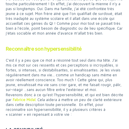
touche particulièrement ! En effet, j’ai découvert la mienne il n’y a
pas si longtemps. Oui. Dans ma famille, j’ai été confrontée très
jeune à ce sujet. Mon frère aîné que l’on qualifiait de surdoué, était
très inadapté au système scolaire et il allait dans une école qui
accueillait ces génies du QI ! Comme pour moi tout se passait très
bien à l’école, point besoin de diagnostic ou de lieu spécifique. Car
j’étais sociable et mon année d’avance m’allait très bien.
Reconnaître son hypersensibilité
C’est il y a peu que ce mot a résonné tout seul dans ma tête. J’ai
mis ce mot sur ces ressentis et ces perceptions si incroyables, si
fortes, si intenses, si déstabilisantes, si envahissantes. Je les vivais
régulièrement dans ma vie… comme un handicap sans même en
avoir réellement conscience. Too much ! Cette gêne qui, plus
jeune, envahissait ma vie sans crier gare, et me faisait rougir, pâlir,
sur-réagir …sans aucun filtre entre l’extérieur et moi.
Revenons donc à ce qu’est l’hypersensibilité, et qui est bien décrite
par
Fabrice Midal
. Cela aidera à mettre un peu de clarté extérieure
dans cette description toute personnelle. En effet, pour
reconnaitre son hypersensibilité, il y a plusieurs critères à
« scanner » en repensant à votre vie :