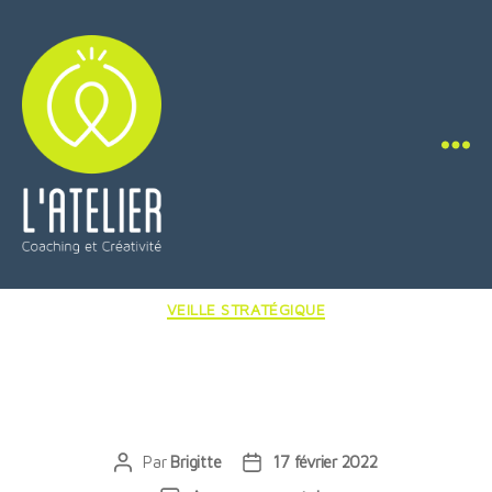
L'Atelier
Coaching
Catégories
VEILLE STRATÉGIQUE
&
Créativité
Reconnaître son
hypersensibilité
Par
Brigitte
17 février 2022
Auteur
Date
de
de