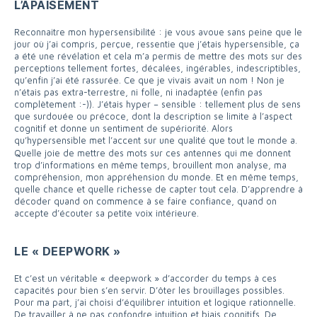
L’APAISEMENT
Reconnaitre mon hypersensibilité : je vous avoue sans peine que le
jour où j’ai compris, perçue, ressentie que j’étais hypersensible, ça
a été une révélation et cela m’a permis de mettre des mots sur des
perceptions tellement fortes, décalées, ingérables, indescriptibles,
qu’enfin j’ai été rassurée. Ce que je vivais avait un nom ! Non je
n’étais pas extra-terrestre, ni folle, ni inadaptée (enfin pas
complètement :-)). J’étais hyper – sensible : tellement plus de sens
que surdouée ou précoce, dont la description se limite à l’aspect
cognitif et donne un sentiment de supériorité. Alors
qu’hypersensible met l’accent sur une qualité que tout le monde a.
Quelle joie de mettre des mots sur ces antennes qui me donnent
trop d’informations en même temps, brouillent mon analyse, ma
compréhension, mon appréhension du monde. Et en même temps,
quelle chance et quelle richesse de capter tout cela. D’apprendre à
décoder quand on commence à se faire confiance, quand on
accepte d’écouter sa petite voix intérieure.
LE « DEEPWORK »
Et c’est un véritable « deepwork » d’accorder du temps à ces
capacités pour bien s’en servir. D’ôter les brouillages possibles.
Pour ma part, j’ai choisi d’équilibrer intuition et logique rationnelle.
De travailler à ne pas confondre intuition et biais cognitifs. De