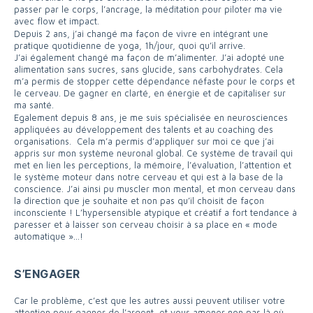
passer par le corps, l’ancrage, la méditation pour piloter ma vie
avec flow et impact.
Depuis 2 ans, j’ai changé ma façon de vivre en intégrant une
pratique quotidienne de yoga, 1h/jour, quoi qu’il arrive.
J’ai également changé ma façon de m’alimenter. J’ai adopté une
alimentation sans sucres, sans glucide, sans carbohydrates. Cela
m’a permis de stopper cette dépendance néfaste pour le corps et
le cerveau. De gagner en clarté, en énergie et de capitaliser sur
ma santé.
Egalement depuis 8 ans, je me suis spécialisée en neurosciences
appliquées au développement des talents et au coaching des
organisations. Cela m’a permis d’appliquer sur moi ce que j’ai
appris sur mon système neuronal global. Ce système de travail qui
met en lien les perceptions, la mémoire, l’évaluation, l’attention et
le système moteur dans notre cerveau et qui est à la base de la
conscience. J’ai ainsi pu muscler mon mental, et mon cerveau dans
la direction que je souhaite et non pas qu’il choisit de façon
inconsciente ! L’hypersensible atypique et créatif a fort tendance à
paresser et à laisser son cerveau choisir à sa place en « mode
automatique »…!
S’ENGAGER
Car le problème, c’est que les autres aussi peuvent utiliser votre
attention pour gagner de l’argent, et vous amener non pas là où