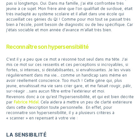
pas si longtemps. Oui. Dans ma famille, j’ai été confrontée très
jeune à ce sujet. Mon frère aîné que l’on qualifiait de surdoué, était
très inadapté au système scolaire et il allait dans une école qui
accueillait ces génies du QI ! Comme pour moi tout se passait très
bien à l’école, point besoin de diagnostic ou de lieu spécifique. Car
j’étais sociable et mon année d’avance m’allait très bien.
Reconnaître son hypersensibilité
C’est il y a peu que ce mot a résonné tout seul dans ma tête. J’ai
mis ce mot sur ces ressentis et ces perceptions si incroyables, si
fortes, si intenses, si déstabilisantes, si envahissantes. Je les vivais
régulièrement dans ma vie… comme un handicap sans même en
avoir réellement conscience. Too much ! Cette gêne qui, plus
jeune, envahissait ma vie sans crier gare, et me faisait rougir, pâlir,
sur-réagir …sans aucun filtre entre l’extérieur et moi.
Revenons donc à ce qu’est l’hypersensibilité, et qui est bien décrite
par
Fabrice Midal
. Cela aidera à mettre un peu de clarté extérieure
dans cette description toute personnelle. En effet, pour
reconnaitre son hypersensibilité, il y a plusieurs critères à
« scanner » en repensant à votre vie :
LA SENSIBILITÉ