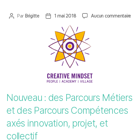
sur
Par
Brigitte
1 mai 2018
Aucun commentaire
Auteur
Date
Crea
de
de
Mind
l’article
l’article
Aca
:
des
parc
Méti
et
Com
Nouveau : des Parcours Métiers
et des Parcours Compétences
axés innovation, projet, et
collectif