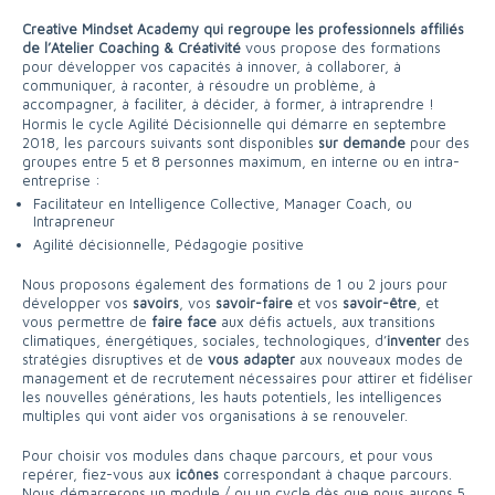
Creative Mindset Academy qui regroupe les professionnels affiliés
de l’Atelier Coaching & Créativité
vous propose des formations
pour développer vos capacités à innover, à collaborer, à
communiquer, à raconter, à résoudre un problème, à
accompagner, à faciliter, à décider, à former, à intraprendre !
Hormis le cycle Agilité Décisionnelle qui démarre en septembre
2018, les parcours suivants sont disponibles
sur demande
pour des
groupes entre 5 et 8 personnes maximum, en interne ou en intra-
entreprise :
Facilitateur en Intelligence Collective, Manager Coach, ou
Intrapreneur
Agilité décisionnelle, Pédagogie positive
Nous proposons également des formations de 1 ou 2 jours pour
développer vos
savoirs
, vos
savoir-faire
et vos
savoir-être
, et
vous permettre de
faire face
aux défis actuels, aux transitions
climatiques, énergétiques, sociales, technologiques, d’
inventer
des
stratégies disruptives et de
vous adapter
aux nouveaux modes de
management et de recrutement nécessaires pour attirer et fidéliser
les nouvelles générations, les hauts potentiels, les intelligences
multiples qui vont aider vos organisations à se renouveler.
Pour choisir vos modules dans chaque parcours, et pour vous
repérer, fiez-vous aux
icônes
correspondant à chaque parcours.
Nous démarrerons un module / ou un cycle dès que nous aurons 5