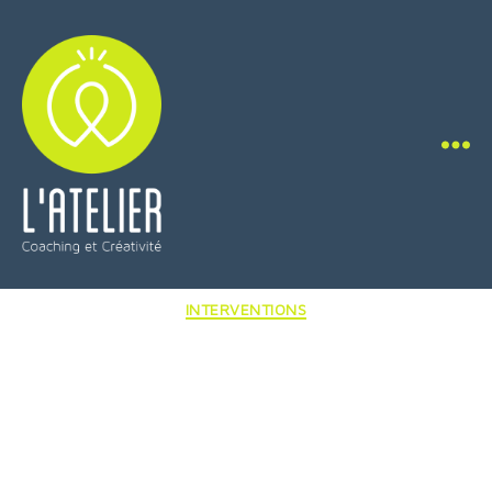
L'Atelier
Coaching
Catégories
INTERVENTIONS
&
Créativité
Creative Mindset
Academy : des
parcours Métiers et
Compétences