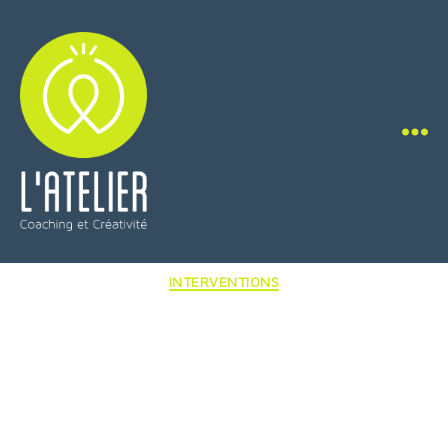
L'Atelier
Coaching
Catégories
INTERVENTIONS
&
Créativité
Formation
« Développez votre
potentiel créatif »